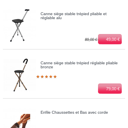
Canne siège stable trépied pliable et
réglable alu
49,00 €
89,00 €
Canne siège stable trépied réglable pliable
bronze
★
★
★
★
★
★
★
★
★
★
79,00 €
Enfile Chaussettes et Bas avec corde