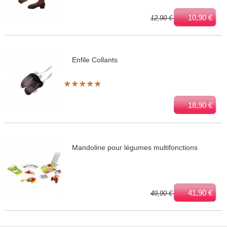
10,90 €
12,90 €
Enfile Collants
★
★
★
★
★
★
★
★
★
★
18,90 €
Mandoline pour légumes multifonctions
41,90 €
49,90 €