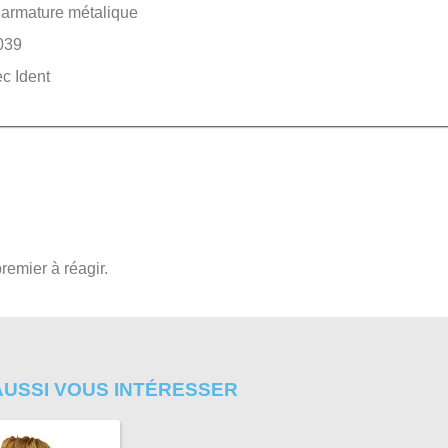
l’armature métalique
039
ec Ident
remier à réagir.
AUSSI VOUS INTÉRESSER