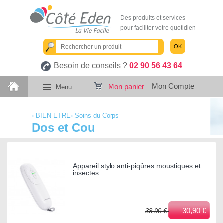
Des produits et services
pour faciliter votre quotidien
OK
Besoin de conseils ?
02 90 56 43 64
Mon Compte
Mon panier
Menu
›
BIEN ETRE
›
Soins du Corps
Dos et Cou
Appareil stylo anti-piqûres moustiques et
insectes
30,90 €
38,90 €