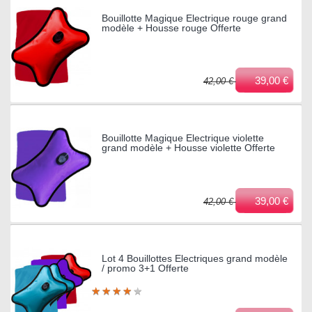
Bouillotte Magique Electrique rouge grand
modèle + Housse rouge Offerte
39,00 €
42,00 €
Bouillotte Magique Electrique violette
grand modèle + Housse violette Offerte
39,00 €
42,00 €
Lot 4 Bouillottes Electriques grand modèle
/ promo 3+1 Offerte
★
★
★
★
★
★
★
★
★
★