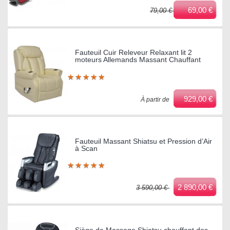
69,00 €
79,00 €
Fauteuil Cuir Releveur Relaxant lit 2
moteurs Allemands Massant Chauffant
★
★
★
★
★
★
★
★
★
★
929,00 €
À partir de
Fauteuil Massant Shiatsu et Pression d’Air
à Scan
★
★
★
★
★
★
★
★
★
★
2 890,00 €
3 590,00 €
Siège de Massage Shiatsu chauffant dos