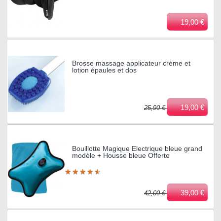
19,00 €
Brosse massage applicateur crème et
lotion épaules et dos
19,00 €
25,90 €
Bouillotte Magique Electrique bleue grand
modèle + Housse bleue Offerte
★
★
★
★
★
★
★
★
★
★
39,00 €
42,00 €