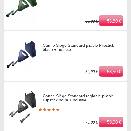
58,90 €
69,90 €
Canne Siège Standard pliable Flipstick
bleue + housse
58,90 €
69,90 €
Canne Siège Standard réglable pliable
Flipstick noire + housse
★
★
★
★
★
★
★
★
★
★
59,90 €
79,00 €