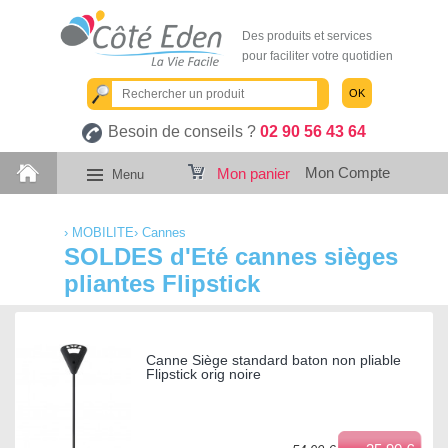
Des produits et services
pour faciliter votre quotidien
OK
Besoin de conseils ?
02 90 56 43 64
Mon Compte
Mon panier
Menu
›
MOBILITE
›
Cannes
SOLDES d'Eté cannes sièges
pliantes Flipstick
Canne Siège standard baton non pliable
Flipstick orig noire