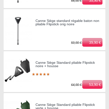
35,90 €
54,90 €
Canne Siège standard régable baton non
pliable Flipstick orig noire
39,90 €
59,90 €
Canne Siège Standard pliable Flipstick
noire + housse
★
★
★
★
★
★
★
★
★
★
53,90 €
64,90 €
Canne Siège Standard pliable Flipstick
verte + housse