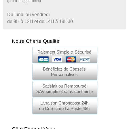
(prix d'un appel local)
Du lundi au vendredi
de 9H à 12H et de 14H à 18H30
Notre Charte Qualité
Paiement Simple & Sécurisé
Bénéficiez de Conseils
Personnalisés
Satisfait ou Remboursé
SAV simple et sans contrainte
Livraison Chronopost 24h
ou Colissimo La Poste 48h
Côté Eden et Vous