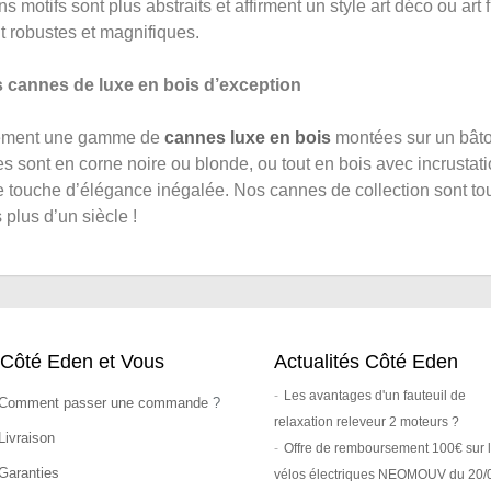
ns motifs sont plus abstraits et affirment un style art déco ou ar
nt robustes et magnifiques.
s cannes de luxe en bois d’exception
lement une gamme de
cannes luxe en bois
montées sur un bâton
 sont en corne noire ou blonde, ou tout en bois avec incrustati
 touche d’élégance inégalée. Nos cannes de collection sont to
 plus d’un siècle !
Côté Eden et Vous
Actualités Côté Eden
Les avantages d'un fauteuil de
Comment passer une commande
?
relaxation releveur 2 moteurs ?
Livraison
Offre de remboursement 100€ sur 
Garanties
vélos électriques NEOMOUV du 20/