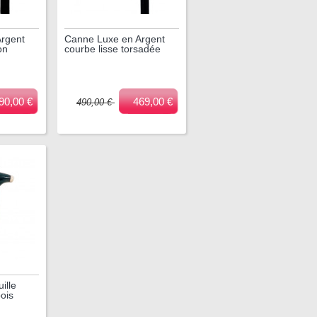
rgent
Canne Luxe en Argent
on
courbe lisse torsadée
90,00 €
469,00 €
490,00 €
ille
bois