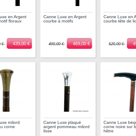
uxe en Argent
Canne Luxe en Argent
Canne Luxe en A
otif floraux
courbe à motifs
courbe tête de li
439,00 €
469,00 €
4
0 €
499,00 €
520,00 €
uxe milord
Canne Luxe plaqué
Canne Luxe béqu
u corne
argent pommeau milord
corne noire sur 
lisse
hêtre