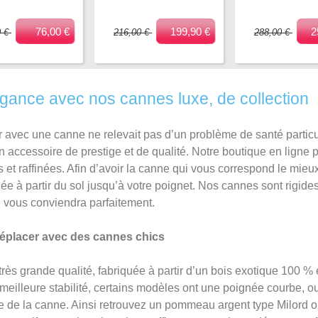
76,00 €
199,90 €
2
0 €
216,00 €
288,00 €
gance avec nos cannes luxe, de collection
r avec une canne ne relevait pas d’un problème de santé partic
 accessoire de prestige et de qualité. Notre boutique en ligne 
t raffinées. Afin d’avoir la canne qui vous correspond le mieux 
ée à partir du sol jusqu’à votre poignet. Nos cannes sont rigide
i vous conviendra parfaitement.
éplacer avec des cannes chics
rès grande qualité, fabriquée à partir d’un bois exotique 100 
a meilleure stabilité, certains modèles ont une poignée courbe, 
tyle de la canne. Ainsi retrouvez un pommeau argent type Milord 