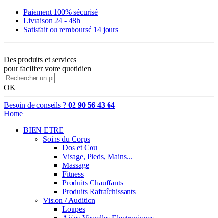
Paiement 100% sécurisé
Livraison 24 - 48h
Satisfait ou remboursé 14 jours
Des produits et services
pour faciliter votre quotidien
OK
Besoin de conseils ?
02 90 56 43 64
Home
BIEN ETRE
Soins du Corps
Dos et Cou
Visage, Pieds, Mains...
Massage
Fitness
Produits Chauffants
Produits Rafraîchissants
Vision / Audition
Loupes
Aides Visuelles Electroniques